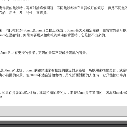
確定你要的焦段時，再來討論這個問題。不同焦段都有它畫質較好的鏡頭，但是不同焦
它的「用法」及「特性」來選擇。
來一同比較的24-70mm及35mm(全幅上)來說，35mm是大光圈定焦鏡，畫質當然是
-70mm在望遠端)，如果你要用來拍出較為簡潔的背景時，它是拍不出來的。
5mm F1.4有更淺的景深，更淺的景深不能解決混亂的背景。
5mm及50mm來比較。35mm的鏡頭通常有較短的最近對焦距離，所以用來拍攝美食，
出小範圍的背景。但50mm不適合近拍食物，用來拍面對面的人像時，它只能拍出半
的，如果你是參加網站外拍，或是拍攝怕羞的人，那麼35mm是不適用的，因為35mm比
些