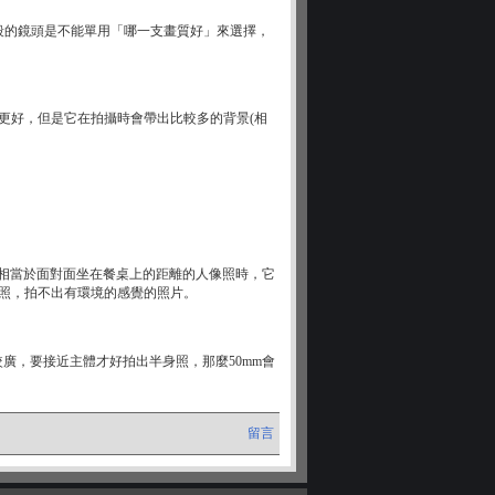
段的鏡頭是不能單用「哪一支畫質好」來選擇，
可以更好，但是它在拍攝時會帶出比較多的背景(相
或是相當於面對面坐在餐桌上的距離的人像照時，它
身照，拍不出有環境的感覺的照片。
較廣，要接近主體才好拍出半身照，那麼50mm會
留言