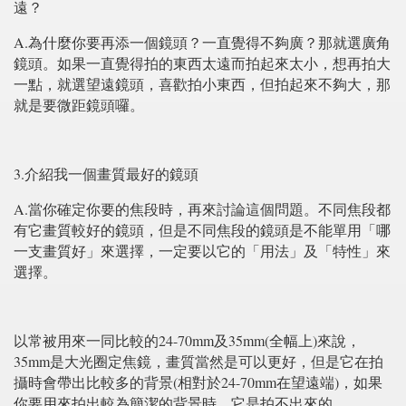
遠？
A.
為什麼你要再添一個鏡頭？一直覺得不夠廣？那就選廣角
鏡頭。如果一直覺得拍的東西太遠而拍起來太小，想再拍大
一點，就選望遠鏡頭，喜歡拍小東西，但拍起來不夠大，那
就是要微距鏡頭囉。
3.
介紹我一個畫質最好的鏡頭
A.
當你確定你要的焦段時，再來討論這個問題。不同焦段都
有它畫質較好的鏡頭，但是不同焦段的鏡頭是不能單用「哪
一支畫質好」來選擇，一定要以它的「用法」及「特性」來
選擇。
24-70mm
35mm(
)
以常被用來一同比較的
及
全幅上
來說，
35mm
是大光圈定焦鏡，畫質當然是可以更好，但是它在拍
(
24-70mm
)
攝時會帶出比較多的背景
相對於
在望遠端
，如果
你要用來拍出較為簡潔的背景時，它是拍不出來的。