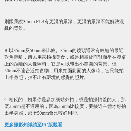
35mm F1.4
別跟我說
有更淺的景深，更淺的景深不能解決混
亂的背景。
B.
35mm
50mm
35mm
以
及
來比較。
的鏡頭通常有較短的最近
對焦距離，所以用來拍攝美食，或是相當於面對面坐在餐桌
上的距離的人像照時，它是可以帶出小範圍的背景。但
50mm
不適合近拍食物，用來拍面對面的人像時，它只能拍
出半身照，拍不出有環境的感覺的照片。
C.
相反的，如果你是參加網站外拍，或是拍攝怕羞的人，那
麼
35mm
是不適用的，因為
35mm
比較廣，要接近主體才好拍
出半身照，那麼
50mm
會比較好用些。
更多攝影知識請至PC版觀看