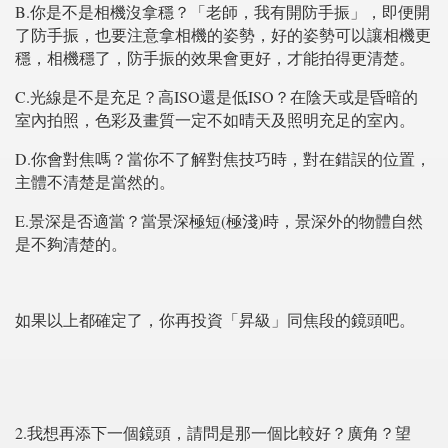
B.
你是不是相機沒拿穩？「老師，我有開防手振」，即便開
了防手振，也要注意拿相機的姿勢，好的姿勢可以讓相機更
穩，相機穩了，防手振的效果會更好，才能拍得更清楚。
C.
ISO
ISO
光線是不是充足？高
還是低
？在陰天或是昏暗的
室內拍照，色彩及畫質一定不如晴天及照明充足的室內。
D.
你會對焦嗎？當你不了解對焦技巧時，對在錯誤的位置，
主體不清楚是當然的。
E.
(
)
景深是否適當？當景深極短
極淺
時，景深外的物體自然
是不夠清楚的。
如果以上都確定了，你再投資「昇級」同焦段的鏡頭吧。
2.
我想再添下一個鏡頭，請問是那一個比較好？廣角？望