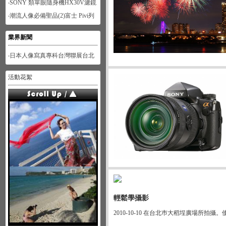
‧SONY 類單眼隨身機HX30V濾鏡
功能體驗-人像篇
‧潮流人像必備聖品(2)富士 Pivi列
印機
業界新聞
‧日本人像寫真專科台灣聯展台北
展
活動花絮
輕鬆學攝影
2010-10-10 在台北巿大稻埕廣場所拍攝。使用S