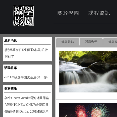
關於學園
課程資訊
最新消息
攝影景點
閃燈教學
攝影
‧[閃燈基礎班12期正取名單]統計
至1月28日
‧開站了
活動報導
‧2011年攝影學園比基尼-第一彈-
南寮風情
器材體驗
‧神牛Godox v850鋰電池外閃開箱
‧我與HTC NEW ONE的金廈四日
遊
‧[廠商借測]On-Lap 2501M筆記型
螢幕開箱試用